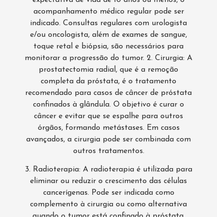
acompanhamento médico regular pode ser
indicado. Consultas regulares com urologista
e/ou oncologista, além de exames de sangue,
toque retal e biópsia, são necessários para
monitorar a progressão do tumor. 2. Cirurgia: A
prostatectomia radial, que é a remoção
completa da próstata, é o tratamento
recomendado para casos de câncer de próstata
confinados à glândula. O objetivo é curar o
câncer e evitar que se espalhe para outros
órgãos, formando metástases. Em casos
avançados, a cirurgia pode ser combinada com
outros tratamentos.
3. Radioterapia: A radioterapia é utilizada para
eliminar ou reduzir o crescimento das células
cancerígenas. Pode ser indicada como
complemento à cirurgia ou como alternativa
quando o tumor está confinado à próstata.