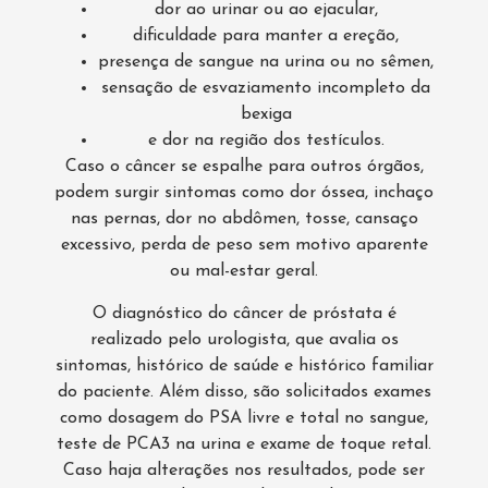
dor ao urinar ou ao ejacular,
dificuldade para manter a ereção,
presença de sangue na urina ou no sêmen,
sensação de esvaziamento incompleto da
bexiga
e dor na região dos testículos.
Caso o câncer se espalhe para outros órgãos,
podem surgir sintomas como dor óssea, inchaço
nas pernas, dor no abdômen, tosse, cansaço
excessivo, perda de peso sem motivo aparente
ou mal-estar geral.
O diagnóstico do câncer de próstata é
realizado pelo urologista, que avalia os
sintomas, histórico de saúde e histórico familiar
do paciente. Além disso, são solicitados exames
como dosagem do PSA livre e total no sangue,
teste de PCA3 na urina e exame de toque retal.
Caso haja alterações nos resultados, pode ser