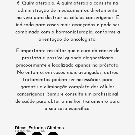
6. Quimioterapia: A quimioterapia consiste na
administração de medicamentos diretamente
na veia para destruir as células cancerígenas. É
indicada para casos mais avançados e pode ser
combinada com a hormonioterapia, conforme a
orientação do oncologista.
É importante ressaltar que a cura do câncer de
próstata é possível quando diagnosticado
precocemente e localizado apenas na próstata.
No entanto, em casos mais avançados, outros
tratamentos podem ser necessários para
garantir a eliminação completa das células
cancerígenas. Sempre consulte um profissional
de saúde para obter o melhor tratamento para
o seu caso específico.
Dicas
,
Estudos Clínicos
COMPARTILHAR