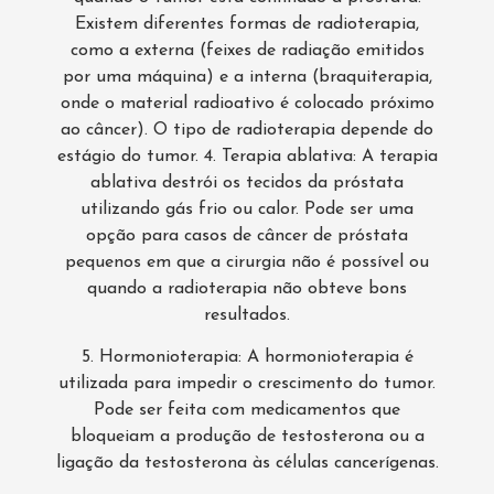
Existem diferentes formas de radioterapia,
como a externa (feixes de radiação emitidos
por uma máquina) e a interna (braquiterapia,
onde o material radioativo é colocado próximo
ao câncer). O tipo de radioterapia depende do
estágio do tumor. 4. Terapia ablativa: A terapia
ablativa destrói os tecidos da próstata
utilizando gás frio ou calor. Pode ser uma
opção para casos de câncer de próstata
pequenos em que a cirurgia não é possível ou
quando a radioterapia não obteve bons
resultados.
5. Hormonioterapia: A hormonioterapia é
utilizada para impedir o crescimento do tumor.
Pode ser feita com medicamentos que
bloqueiam a produção de testosterona ou a
ligação da testosterona às células cancerígenas.