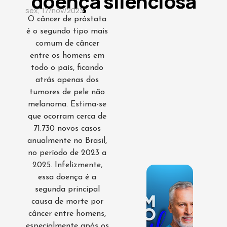
doença silenciosa
sex, 17/nov/2023
O câncer de próstata
é o segundo tipo mais
comum de câncer
entre os homens em
todo o país, ficando
atrás apenas dos
tumores de pele não
melanoma. Estima-se
que ocorram cerca de
71.730 novos casos
anualmente no Brasil,
no período de 2023 a
2025. Infelizmente,
essa doença é a
segunda principal
causa de morte por
câncer entre homens,
especialmente após os