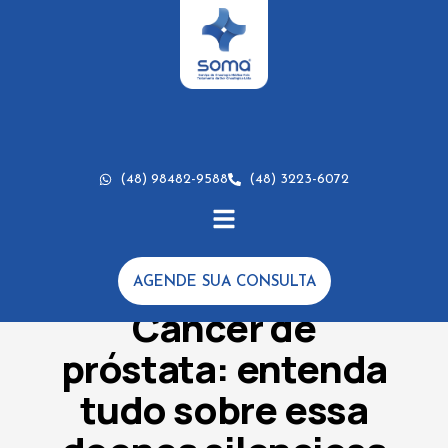
(48) 98482-9588
(48) 3223-6072
AGENDE SUA CONSULTA
DICAS
,
ESTUDOS CLÍNICOS
Câncer de
próstata: entenda
tudo sobre essa