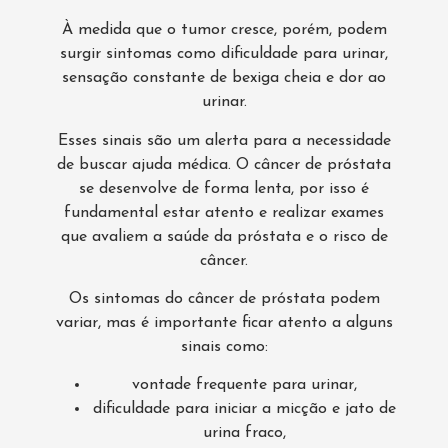
À medida que o tumor cresce, porém, podem
surgir sintomas como dificuldade para urinar,
sensação constante de bexiga cheia e dor ao
urinar.
Esses sinais são um alerta para a necessidade
de buscar ajuda médica. O câncer de próstata
se desenvolve de forma lenta, por isso é
fundamental estar atento e realizar exames
que avaliem a saúde da próstata e o risco de
câncer.
Os sintomas do câncer de próstata podem
variar, mas é importante ficar atento a alguns
sinais como:
vontade frequente para urinar,
dificuldade para iniciar a micção e jato de
urina fraco,