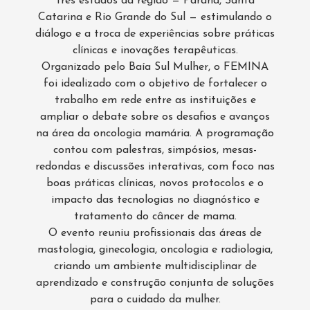
três estados da região — Paraná, Santa
Catarina e Rio Grande do Sul — estimulando o
diálogo e a troca de experiências sobre práticas
clínicas e inovações terapêuticas.
Organizado pelo Baía Sul Mulher, o FEMINA
foi idealizado com o objetivo de fortalecer o
trabalho em rede entre as instituições e
ampliar o debate sobre os desafios e avanços
na área da oncologia mamária. A programação
contou com palestras, simpósios, mesas-
redondas e discussões interativas, com foco nas
boas práticas clínicas, novos protocolos e o
impacto das tecnologias no diagnóstico e
tratamento do câncer de mama.
O evento reuniu profissionais das áreas de
mastologia, ginecologia, oncologia e radiologia,
criando um ambiente multidisciplinar de
aprendizado e construção conjunta de soluções
para o cuidado da mulher.