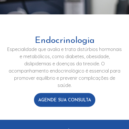
Endocrinologia
Especialidade que avalia e trata distúrbios hormonais
e metabólicos, como diabetes, obesidade,
dislipidemias e doenças da tireoide. O
acompanhamento endocrinológico é essencial para
promover equilíbrio e prevenir complicações de
saúde.
AGENDE SUA CONSULTA