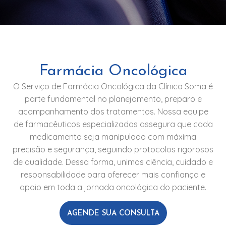
Farmácia Oncológica
O Serviço de Farmácia Oncológica da Clínica Soma é
parte fundamental no planejamento, preparo e
acompanhamento dos tratamentos. Nossa equipe
de farmacêuticos especializados assegura que cada
medicamento seja manipulado com máxima
precisão e segurança, seguindo protocolos rigorosos
de qualidade. Dessa forma, unimos ciência, cuidado e
responsabilidade para oferecer mais confiança e
apoio em toda a jornada oncológica do paciente.
AGENDE SUA CONSULTA