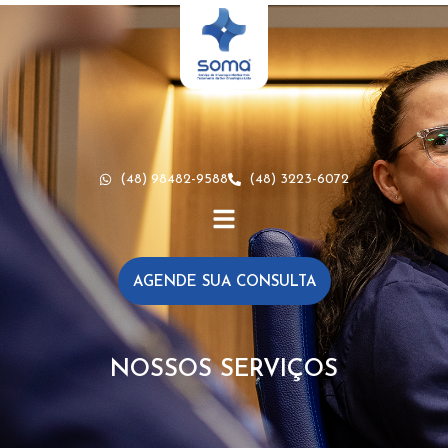
(48) 98482-9588
(48) 3223-6072
AGENDE SUA CONSULTA
NOSSOS SERVIÇOS