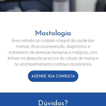
Mastologia
Área voltada ao cuidado integral da saúde das
mamas. Atua na prevenção, diagnóstico e
tratamento de doenças benignas e malignas, com
ênfase na detecção precoce do câncer de mama e
no acompanhamento contínuo da paciente.
AGENDE SUA CONSULTA
Dúvidas?