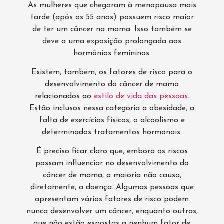
As mulheres que chegaram à menopausa mais
tarde (após os 55 anos) possuem risco maior
de ter um câncer na mama. Isso também se
deve a uma exposição prolongada aos
hormônios femininos.
Existem, também, os fatores de risco para o
desenvolvimento do câncer de mama
relacionados ao
estilo de vida das pessoas
.
Estão inclusos nessa categoria a obesidade, a
falta de exercícios físicos, o alcoolismo e
determinados tratamentos hormonais.
É preciso ficar claro que, embora os riscos
possam influenciar no desenvolvimento do
câncer de mama, a maioria não causa,
diretamente, a doença. Algumas pessoas que
apresentam vários fatores de risco podem
nunca desenvolver um câncer, enquanto outras,
que não estão expostas a nenhum fator de