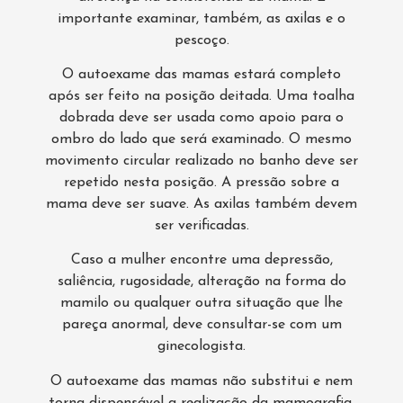
importante examinar, também, as axilas e o
pescoço.
O autoexame das mamas estará completo
após ser feito na posição deitada. Uma toalha
dobrada deve ser usada como apoio para o
ombro do lado que será examinado. O mesmo
movimento circular realizado no banho deve ser
repetido nesta posição. A pressão sobre a
mama deve ser suave. As axilas também devem
ser verificadas.
Caso a mulher encontre uma depressão,
saliência, rugosidade, alteração na forma do
mamilo ou qualquer outra situação que lhe
pareça anormal, deve consultar-se com um
ginecologista.
O autoexame das mamas não substitui e nem
torna dispensável a realização da mamografia.