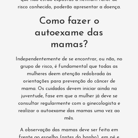
risco conhecido, poderão apresentar a doença.
Como fazer o
autoexame das
mamas?
Independentemente de se encontrar, ou não, no
grupo de risco, é fundamental que todas as
mulheres deem atenção redobrada às
orientações para prevenção do câncer de
mama. Os cuidados devem iniciar ainda na
juventude, fase em que a mulher já deve se
consultar regularmente com o ginecologista e
realizar o autoexame das mamas uma vez ao
mês.
A observação das mamas deve ser feita em
frente ao espelho (antes do banho), em pé e