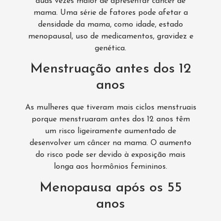
duas vezes maior de apresentar câncer de
mama. Uma série de fatores pode afetar a
densidade da mama, como idade, estado
menopausal, uso de medicamentos, gravidez e
genética.
Menstruação antes dos 12
anos
As mulheres que tiveram mais ciclos menstruais
porque menstruaram antes dos 12 anos têm
um risco ligeiramente aumentado de
desenvolver um câncer na mama. O aumento
do risco pode ser devido à exposição mais
longa aos hormônios femininos.
Menopausa após os 55
anos