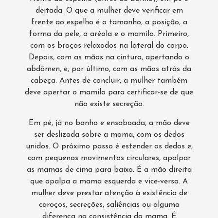
deitada. O que a mulher deve verificar em
frente ao espelho é o tamanho, a posição, a
forma da pele, a aréola e o mamilo. Primeiro,
com os braços relaxados na lateral do corpo.
Depois, com as mãos na cintura, apertando o
abdômen, e, por último, com as mãos atrás da
cabeça. Antes de concluir, a mulher também
deve apertar o mamilo para certificar-se de que
não existe secreção.
Em pé, já no banho e ensaboada, a mão deve
ser deslizada sobre a mama, com os dedos
unidos. O próximo passo é estender os dedos e,
com pequenos movimentos circulares, apalpar
as mamas de cima para baixo. É a mão direita
que apalpa a mama esquerda e vice-versa. A
mulher deve prestar atenção à existência de
caroços, secreções, saliências ou alguma
diferença na consistência da mama. É