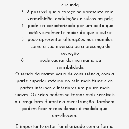
circunda;
é possível que o caroço se apresente com
vermelhidão, ondulações e sulcos na pele;
pode ser caracterizado por um peito que
está visivelmente maior do que o outro;
pode apresentar alterações nos mamilos,
como a sua inversão ou a presença de
secreção;
pode causar dor na mama ou
sensibilidade.
O tecido da mama varia de consistência, com a
parte superior externa do seio mais firme e as
partes internas e inferiores um pouco mais
suaves. Os seios podem se tornar mais sensíveis
ou irregulares durante a menstruação. Também
podem ficar menos densos à medida que
envelhecem.
É importante estar familiarizado com a forma