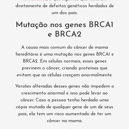
diretamente de defeitos genéticos herdados de
um dos pais.
Mutação nos genes BRCA1
e BRCA2
A causa mais comum do câncer de mama
hereditário é uma mutação nos genes BRCA1 e
BRCA2. Em células normais, esses genes
previnem o câncer, criando proteínas que
evitam que as células cresçam anormalmente.
Versões alteradas desses genes não impedem o
crescimento anormal e isso pode levar ao
câncer. Caso a pessoa tenha herdado uma
cópia mutada de qualquer gene de um de seus
pais, ela tem um risco aumentado de ter um
câncer na mama.