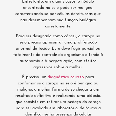
Entretanto, em alguns casos, o nódulo
encontrado no seio pode ser maligno,
caracterizando-se por células defeituosas que
não desempenham sua função biológica
corretamente.
Para ser designado como câncer, o caroço no
seio precisa apresentar uma proliferação
anormal de tecido. Este deve fugir parcial ou
totalmente do controle do organismo e tende à
autonomia e à perpetuação, com efeitos
agressivos sobre a mulher.
É preciso um
diagnóstico correto
para
confirmar se o caroço no seio é benigno ou
maligno. a melhor forma de se chegar a um
resultado definitivo é realizando uma biópsia,
que consiste em retirar um pedaço do caroço
para ser avaliado em laboratório, de forma a
identificar se há presença de células