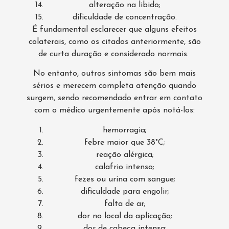
alteração na libido;
dificuldade de concentração.
É fundamental esclarecer que alguns efeitos
colaterais, como os citados anteriormente, são
de curta duração e considerado normais.
No entanto, outros sintomas são bem mais
sérios e merecem completa atenção quando
surgem, sendo recomendado entrar em contato
com o médico urgentemente após notá-los:
hemorragia;
febre maior que 38°C;
reação alérgica;
calafrio intenso;
fezes ou urina com sangue;
dificuldade para engolir;
falta de ar;
dor no local da aplicação;
dor de cabeça intensa;