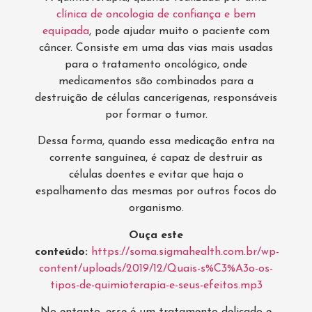
clínica de oncologia de confiança e bem
equipada
, pode ajudar muito o paciente com
câncer. Consiste em uma das vias mais usadas
para o tratamento oncológico, onde
medicamentos são combinados para a
destruição de células cancerígenas, responsáveis
por formar o tumor.
Dessa forma, quando essa medicação entra na
corrente sanguínea, é capaz de destruir as
células doentes e evitar que haja o
espalhamento das mesmas por outros focos do
organismo.
Ouça este
conteúdo:
https://soma.sigmahealth.com.br/wp-
content/uploads/2019/12/Quais-s%C3%A3o-os-
tipos-de-quimioterapia-e-seus-efeitos.mp3
No entanto, esse é um tratamento delicado e