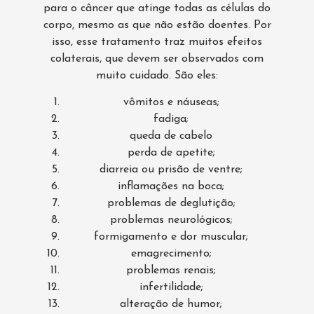
para o câncer que atinge todas as células do
corpo, mesmo as que não estão doentes. Por
isso, esse tratamento traz muitos efeitos
colaterais, que devem ser observados com
muito cuidado. São eles:
vômitos e náuseas;
fadiga;
queda de cabelo
perda de apetite;
diarreia ou prisão de ventre;
inflamações na boca;
problemas de deglutição;
problemas neurológicos;
formigamento e dor muscular;
emagrecimento;
problemas renais;
infertilidade;
alteração de humor;