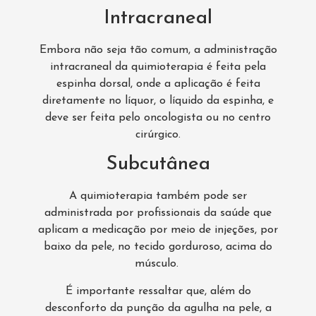
Intracraneal
Embora não seja tão comum, a administração
intracraneal da quimioterapia é feita pela
espinha dorsal, onde a aplicação é feita
diretamente no líquor, o líquido da espinha, e
deve ser feita pelo oncologista ou no centro
cirúrgico.
Subcutânea
A quimioterapia também pode ser
administrada por profissionais da saúde que
aplicam a medicação por meio de injeções, por
baixo da pele, no tecido gorduroso, acima do
músculo.
É importante ressaltar que, além do
desconforto da punção da agulha na pele, a