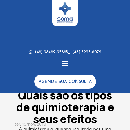
(48) 98482-9588
(48) 3223-6072
AGENDE SUA CONSULTA
DICAS
,
ESTUDOS CLÍNICOS
Quais são os tipos
de quimioterapia e
seus efeitos
ter, 19/nov/2019
A quimioterapia, quando realizada por uma