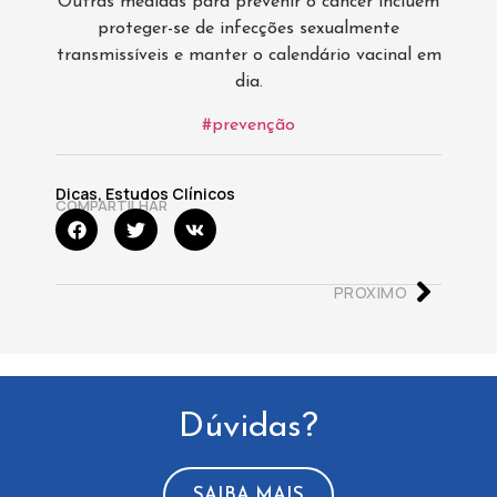
Outras medidas para prevenir o câncer incluem
proteger-se de infecções sexualmente
transmissíveis e manter o calendário vacinal em
dia.
#prevenção
Dicas
,
Estudos Clínicos
COMPARTILHAR
PROXIMO
Dúvidas?
SAIBA MAIS