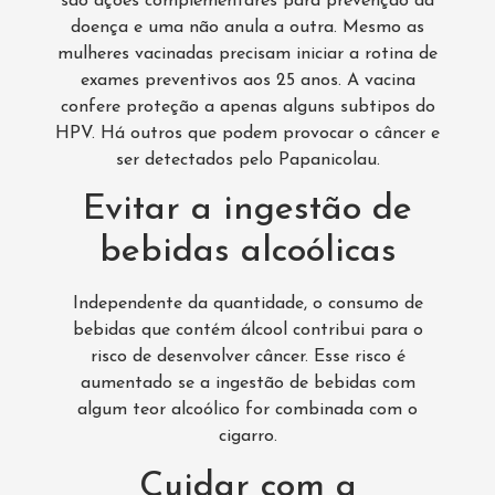
são ações complementares para prevenção da
doença e uma não anula a outra. Mesmo as
mulheres vacinadas precisam iniciar a rotina de
exames preventivos aos 25 anos. A vacina
confere proteção a apenas alguns subtipos do
HPV. Há outros que podem provocar o câncer e
ser detectados pelo Papanicolau.
Evitar a ingestão de
bebidas alcoólicas
Independente da quantidade, o consumo de
bebidas que contém álcool contribui para o
risco de desenvolver câncer. Esse risco é
aumentado se a ingestão de bebidas com
algum teor alcoólico for combinada com o
cigarro.
Cuidar com a