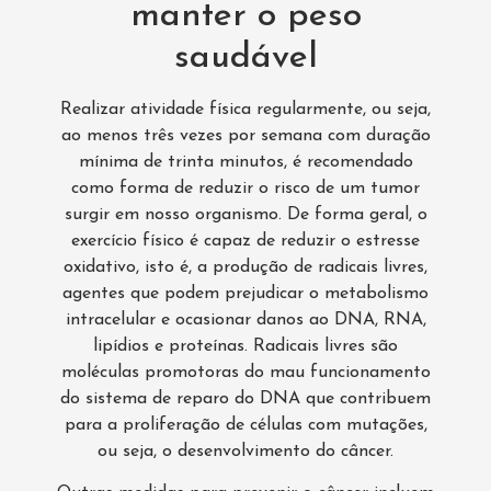
manter o peso
saudável
Realizar atividade física regularmente, ou seja,
ao menos três vezes por semana com duração
mínima de trinta minutos, é recomendado
como forma de reduzir o risco de um tumor
surgir em nosso organismo. De forma geral, o
exercício físico é capaz de reduzir o estresse
oxidativo, isto é, a produção de radicais livres,
agentes que podem prejudicar o metabolismo
intracelular e ocasionar danos ao DNA, RNA,
lipídios e proteínas. Radicais livres são
moléculas promotoras do mau funcionamento
do sistema de reparo do DNA que contribuem
para a proliferação de células com mutações,
ou seja, o desenvolvimento do câncer.