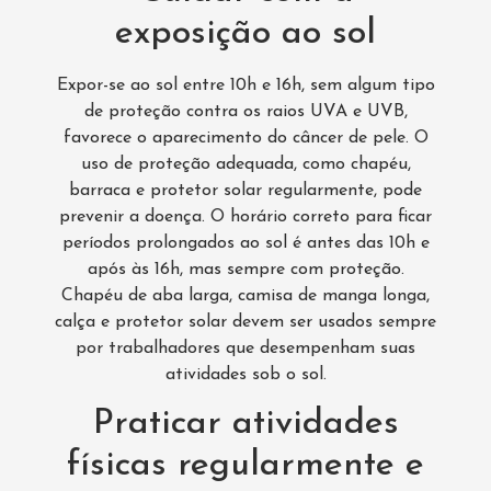
exposição ao sol
Expor-se ao sol entre 10h e 16h, sem algum tipo
de proteção contra os raios UVA e UVB,
favorece o aparecimento do câncer de pele. O
uso de proteção adequada, como chapéu,
barraca e protetor solar regularmente, pode
prevenir a doença. O horário correto para ficar
períodos prolongados ao sol é antes das 10h e
após às 16h, mas sempre com proteção.
Chapéu de aba larga, camisa de manga longa,
calça e protetor solar devem ser usados sempre
por trabalhadores que desempenham suas
atividades sob o sol.
Praticar atividades
físicas regularmente e