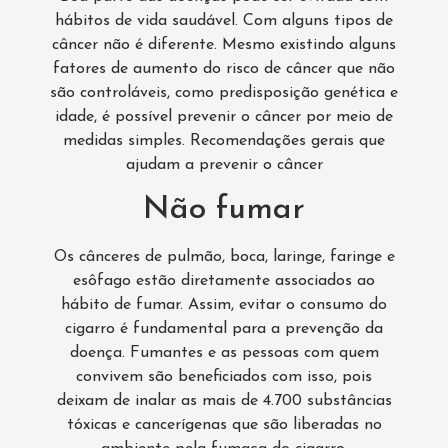
hábitos de vida saudável. Com alguns tipos de
câncer não é diferente. Mesmo existindo alguns
fatores de aumento do risco de câncer que não
são controláveis, como predisposição genética e
idade, é possível prevenir o câncer por meio de
medidas simples. Recomendações gerais que
ajudam a prevenir o câncer
Não fumar
Os cânceres de pulmão, boca, laringe, faringe e
esôfago estão diretamente associados ao
hábito de fumar. Assim, evitar o consumo do
cigarro é fundamental para a prevenção da
doença. Fumantes e as pessoas com quem
convivem são beneficiados com isso, pois
deixam de inalar as mais de 4.700 substâncias
tóxicas e cancerígenas que são liberadas no