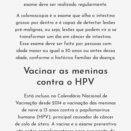
exame deve ser realizado regularmente.
A colonoscopia é o exame que olha o intestino
grosso por dentro e é capaz de detectar lesões
pré-malignas, ou seja, lesões que podem vir a se
transformar um dia em câncer de intestino.
Esse exame deve ser feito por pessoas com
idade maior ou igual a 50 anos ou antes dessa
idade, conforme o histórico familiar da doença.
Vacinar as meninas
contra o HPV
Está incluso no Calendário Nacional de
Vacinação desde 2014 a vacinação das meninas
de nove a 13 anos contra o papilomavírus
humano (HPV), principal causador do câncer
de colo de útero. A vacina e o exame preventivo