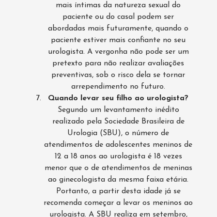
mais íntimas da natureza sexual do
paciente ou do casal podem ser
abordadas mais futuramente, quando o
paciente estiver mais confiante no seu
urologista. A vergonha não pode ser um
pretexto para não realizar avaliações
preventivas, sob o risco dela se tornar
arrependimento no futuro.
Quando levar seu filho ao urologista?
Segundo um levantamento inédito
realizado pela Sociedade Brasileira de
Urologia (SBU), o número de
atendimentos de adolescentes meninos de
12 a 18 anos ao urologista é 18 vezes
menor que o de atendimentos de meninas
ao ginecologista da mesma faixa etária.
Portanto, a partir desta idade já se
recomenda começar a levar os meninos ao
urologista. A SBU realiza em setembro,