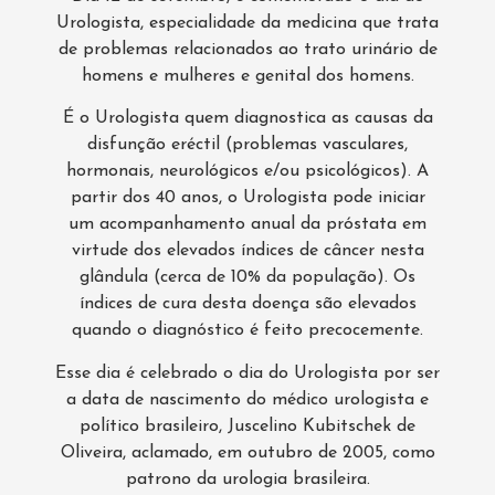
Urologista, especialidade da medicina que trata
de problemas relacionados ao trato urinário de
homens e mulheres e genital dos homens.
É o Urologista quem diagnostica as causas da
disfunção eréctil (problemas vasculares,
hormonais, neurológicos e/ou psicológicos). A
partir dos 40 anos, o Urologista pode iniciar
um acompanhamento anual da próstata em
virtude dos elevados índices de câncer nesta
glândula (cerca de 10% da população). Os
índices de cura desta doença são elevados
quando o diagnóstico é feito precocemente.
Esse dia é celebrado o dia do Urologista por ser
a data de nascimento do médico urologista e
político brasileiro, Juscelino Kubitschek de
Oliveira, aclamado, em outubro de 2005, como
patrono da urologia brasileira.