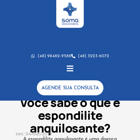
(48) 98482-9588
(48) 3223-6072
AGENDE SUA CONSULTA
DICAS
,
ESTUDOS CLÍNICOS
Você sabe o que é
espondilite
anquilosante?
sex, 04/out/2019
A espondilite anquilosante é uma doença