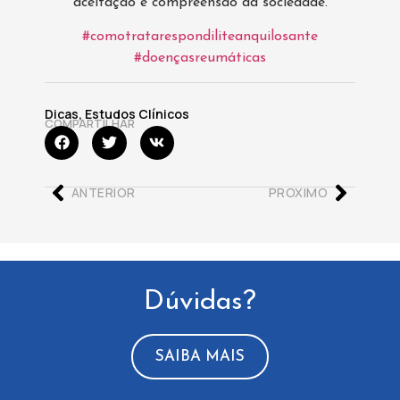
aceitação e compreensão da sociedade.
#comotratarespondiliteanquilosante
#doençasreumáticas
Dicas
,
Estudos Clínicos
COMPARTILHAR
ANTERIOR
PROXIMO
Dúvidas?
SAIBA MAIS