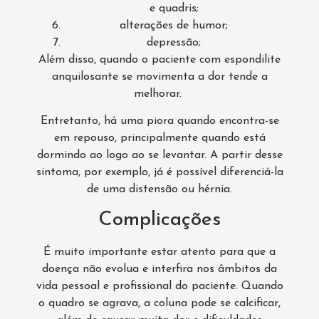
e quadris;
alterações de humor;
depressão;
Além disso, quando o paciente com espondilite
anquilosante se movimenta a dor tende a
melhorar.
Entretanto, há uma piora quando encontra-se
em repouso, principalmente quando está
dormindo ao logo ao se levantar. A partir desse
sintoma, por exemplo, já é possível diferenciá-la
de uma distensão ou hérnia.
Complicações
É muito importante estar atento para que a
doença não evolua e interfira nos âmbitos da
vida pessoal e profissional do paciente. Quando
o quadro se agrava, a coluna pode se calcificar,