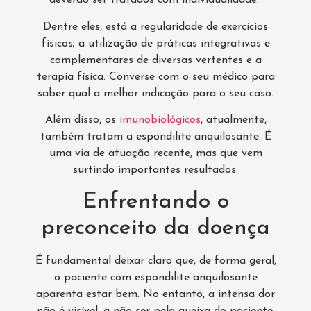
deverão ser tratados com individualidade.
Dentre eles, está a regularidade de exercícios
físicos; a utilização de práticas integrativas e
complementares de diversas vertentes e a
terapia física. Converse com o seu médico para
saber qual a melhor indicação para o seu caso.
Além disso, os
imunobiológicos
, atualmente,
também tratam a espondilite anquilosante. É
uma via de atuação recente, mas que vem
surtindo importantes resultados.
Enfrentando o
preconceito da doença
É fundamental deixar claro que, de forma geral,
o paciente com espondilite anquilosante
aparenta estar bem. No entanto, a intensa dor
não é visível, a não ser pela queixa do paciente.