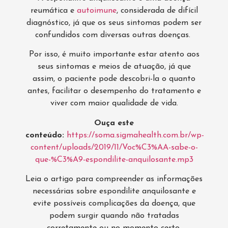
reumática e
autoimune
, considerada de difícil
diagnóstico, já que os seus sintomas podem ser
confundidos com diversas outras doenças.
Por isso, é muito importante estar atento aos
seus sintomas e meios de atuação, já que
assim, o paciente pode descobri-la o quanto
antes, facilitar o desempenho do tratamento e
viver com maior qualidade de vida.
Ouça este
conteúdo:
https://soma.sigmahealth.com.br/wp-
content/uploads/2019/11/Voc%C3%AA-sabe-o-
que-%C3%A9-espondilite-anquilosante.mp3
Leia o artigo para compreender as informações
necessárias sobre espondilite anquilosante e
evite possíveis complicações da doença, que
podem surgir quando não tratadas
corretamente ou no momento certo.