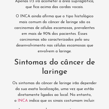
Apenas 1/3 irá acometer a área supraglótica,
que fica acima das cordas vocais.
O INCA ainda afirma que o tipo histológico
mais comum do câncer de laringe são os
carcinomas de células escamosas, prevalentes
em mais de 90% dos pacientes. Esses
carcinomas são caracterizados pelo seu
desenvolvimento nas células escamosas que
envolvem a laringe.
Sintomas do câncer de
laringe
Os sintomas do câncer de laringe irão depender
da sua exata localização, uma vez que estão
diretamente ligados ao local. No entanto,
o
INCA
indica que os sinais costumam incluir: