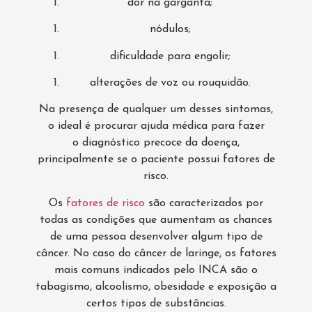
dor na garganta;
nódulos;
dificuldade para engolir;
alterações de voz ou rouquidão.
Na presença de qualquer um desses sintomas,
o ideal é procurar ajuda médica para fazer
o diagnóstico precoce da doença,
principalmente se o paciente possui fatores de
risco.
Os
fatores de risco
são caracterizados por
todas as condições que aumentam as chances
de uma pessoa desenvolver algum tipo de
câncer. No caso do câncer de laringe, os fatores
mais comuns indicados pelo INCA são o
tabagismo, alcoolismo, obesidade e exposição a
certos tipos de substâncias.