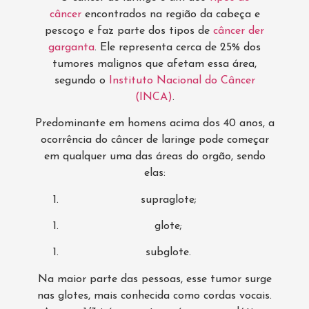
câncer
encontrados na região da cabeça e
pescoço e faz parte dos tipos de
câncer der
garganta
. Ele representa cerca de 25% dos
tumores malignos que afetam essa área,
segundo o
Instituto Nacional do Câncer
(INCA)
.
Predominante em homens acima dos 40 anos, a
ocorrência do câncer de laringe pode começar
em qualquer uma das áreas do orgão, sendo
elas:
supraglote;
glote;
subglote.
Na maior parte das pessoas, esse tumor surge
nas glotes, mais conhecida como cordas vocais.