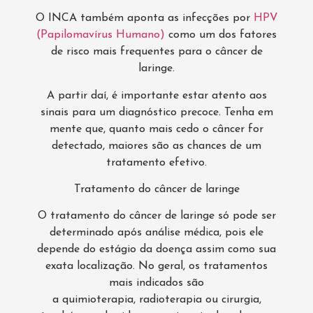
O INCA também aponta as infecções por
HPV
(Papilomavírus Humano)
como um dos fatores
de risco mais frequentes para o câncer de
laringe.
A partir daí, é importante estar atento aos
sinais para um diagnóstico precoce. Tenha em
mente que, quanto mais cedo o câncer for
detectado, maiores são as chances de um
tratamento efetivo.
Tratamento do câncer de laringe
O tratamento do câncer de laringe só pode ser
determinado após análise médica, pois ele
depende do estágio da doença assim como sua
exata localização. No geral, os tratamentos
mais indicados são
a quimioterapia, radioterapia ou cirurgia,