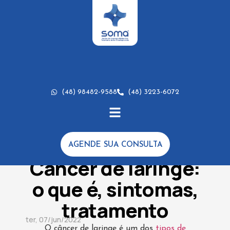
(48) 98482-9588
(48) 3223-6072
AGENDE SUA CONSULTA
DICAS
,
TRATAMENTOS
Câncer de laringe:
o que é, sintomas,
tratamento
ter, 07/jun/2022
O câncer de laringe é um dos
tipos de