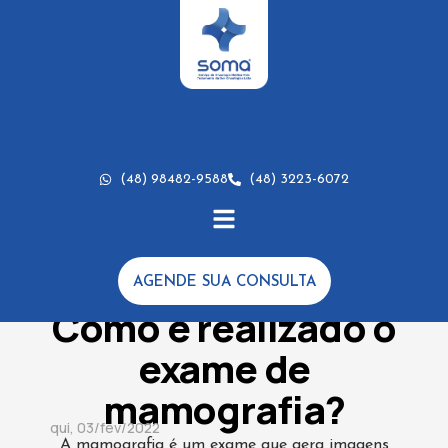
(48) 98482-9588
(48) 3223-6072
AGENDE SUA CONSULTA
DICAS
Como é realizado o
exame de
mamografia?
qui, 03/fev/2022
A mamografia é um exame que gera imagens