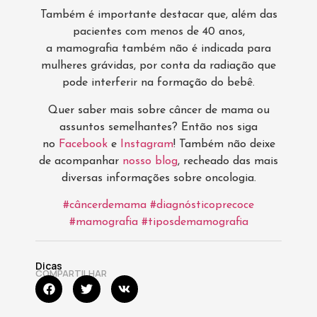
Também é importante destacar que, além das
pacientes com menos de 40 anos,
a mamografia também não é indicada para
mulheres grávidas, por conta da radiação que
pode interferir na formação do bebê.
Quer saber mais sobre câncer de mama ou
assuntos semelhantes? Então nos siga
no
Facebook
e
Instagram
! Também não deixe
de acompanhar
nosso blog
, recheado das mais
diversas informações sobre oncologia.
#câncerdemama
#diagnósticoprecoce
#mamografia
#tiposdemamografia
Dicas
COMPARTILHAR