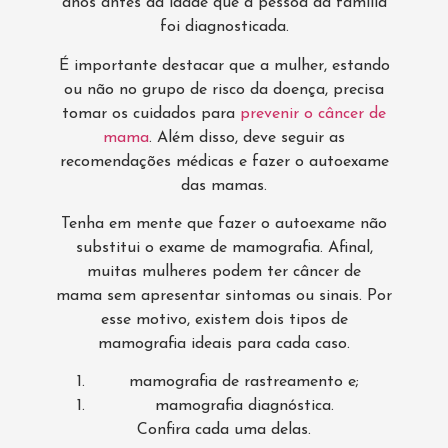
anos antes da idade que a pessoa da família
foi diagnosticada.
É importante destacar que a mulher, estando
ou não no grupo de risco da doença, precisa
tomar os cuidados para
prevenir o câncer de
mama
. Além disso, deve seguir as
recomendações médicas e fazer o autoexame
das mamas.
Tenha em mente que fazer o autoexame não
substitui o exame de mamografia. Afinal,
muitas mulheres podem ter câncer de
mama sem apresentar sintomas ou sinais. Por
esse motivo, existem dois tipos de
mamografia ideais para cada caso.
mamografia de rastreamento e;
mamografia diagnóstica.
Confira cada uma delas.