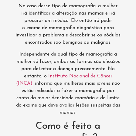
No caso desse tipo de mamografia, a mulher
irá identificar a alteração nas mamas e irá
procurar um médico. Ele então irá pedir
o exame de mamografia diagnóstica para
investigar o problema e descobrir se os nódulos
encontrados são benignos ou malignos.
Independente de qual tipo de mamografia a
mulher vá fazer, ambas as formas são eficazes
para detectar a doença precocemente. No
entanto, o
Instituto Nacional de Câncer
(INCA)
, informa que mulheres mais jovens não
estão indicadas a fazer a mamografia por
conta da maior densidade mamária e do limite
do exame que deve avaliar lesões suspeitas das
mamas.
Como é feito a