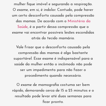
mulher fique imóvel e segurando a respiração.
O exame, em si, é indolor. Contudo, pode haver
um certo desconforto causado pela compressão
das mamas. De acordo com o
Ministério da
Saúde
, é a partir dessa compressão que o
exame vai encontrar possíveis lesões escondidas
atrás do tecido mamário.
Vale frisar que o desconforto causado pela
compressão das mamas é algo bastante
suportável. Esse exame é indispensável para a
saúde da mulher então o incômodo não pode
ser um impedimento para não fazer o
procedimento quando necessário.
O exame de mamografia costuma ser bem
rápido, demorando cerca de 15 a 25 minutos e o
resultado pode levar até duas semanas para
ficar pronto.