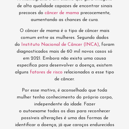
de alta qualidade capazes de encontrar sinais
precoces do
câncer de mama
precocemente,
aumentando as chances de cura.
O câncer de mama é o tipo de câncer mais
comum entre as mulheres. Segundo dados
do
Instituto Nacional de Câncer (INCA)
, foram
diagnosticados mais de 60 mil novos casos só
em 2021. Embora não exista uma causa
específica para desenvolver a doença, existem
alguns
fatores de risco
relacionados a esse tipo
de câncer.
Por esse motivo, é aconselhado que toda
mulher tenha conhecimento do próprio corpo,
independente da idade. Fazer
o autoexame todos os dias para reconhecer
possíveis alterações é uma das formas de
identificar a doença, já que caroços endurecidos