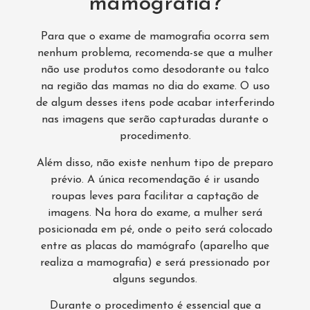
mamografia?
Para que o exame de mamografia ocorra sem
nenhum problema, recomenda-se que a mulher
não use produtos como desodorante ou talco
na região das mamas no dia do exame. O uso
de algum desses itens pode acabar interferindo
nas imagens que serão capturadas durante o
procedimento.
Além disso, não existe nenhum tipo de preparo
prévio. A única recomendação é ir usando
roupas leves para facilitar a captação de
imagens. Na hora do exame, a mulher será
posicionada em pé, onde o peito será colocado
entre as placas do mamógrafo (aparelho que
realiza a mamografia) e será pressionado por
alguns segundos.
Durante o procedimento é essencial que a