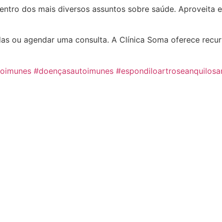
entro dos mais diversos assuntos sobre saúde. Aproveita e
das ou agendar uma consulta. A Clínica Soma oferece recu
toimunes
#doençasautoimunes
#espondiloartroseanquilosa