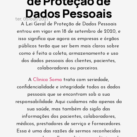
de Proteção de
Dados Pessoais
ter, 05/out/2021
A Lei Geral de Proteção de Dados Pessoais
entrou em vigor em 18 de setembro de 2020, e
isso significa que agora as empresas e órgãos
públicos terão que ser bem mais claros sobre
como é feita a coleta, armazenamento e uso
dos dados pessoais dos clientes, pacientes,
colaboradores ou parceiros.
A
Clínica Soma
trata com seriedade,
confidencialidade e integridade todos os dados
pessoais que se encontram sob a sua
responsabilidade. Aqui cuidamos não apenas da
sua saúde, mas também do sigilo das
informações dos pacientes, colaboradores,
médicos, prestadores de serviço e fornecedores.
Essa é uma das razões de sermos reconhecidos